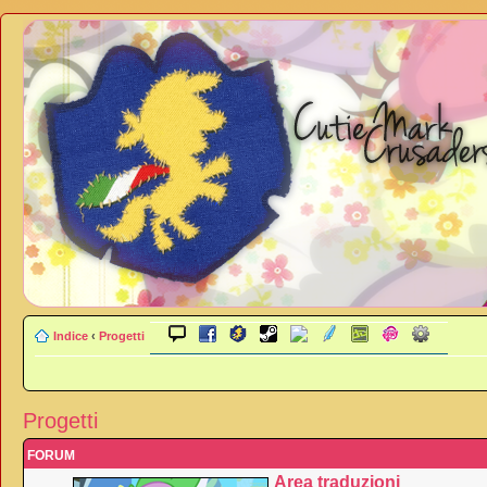
Indice
‹
Progetti
Progetti
FORUM
Area traduzioni