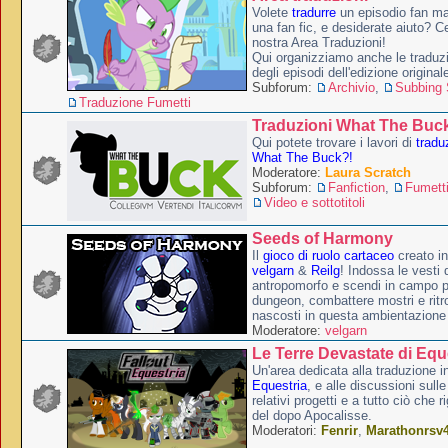
Volete
tradurre
un episodio fan ma
una fan fic, e desiderate aiuto? Ce
nostra Area Traduzioni!
Qui organizziamo anche le traduzio
degli episodi dell'edizione original
Subforum:
Archivio
,
Subbing S
Traduzione Fumetti
Traduzioni What The Buc
Qui potete trovare i lavori di
tradu
What The Buck?!
Moderatore:
Laura Scratch
Subforum:
Fanfiction
,
Fumett
Video e sottotitoli
Seeds of Harmony
Il
gioco di ruolo cartaceo
creato i
velgarn
&
Reilg
! Indossa le vesti 
antropomorfo e scendi in campo p
dungeon, combattere mostri e ritr
nascosti in questa ambientazione
Moderatore:
velgarn
Le Terre Devastate di Equ
Un'area dedicata alla traduzione in
Equestria
, e alle discussioni sulle
relativi progetti e a tutto ciò che 
del dopo Apocalisse.
Moderatori:
Fenrir
,
Marathonrsv