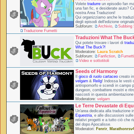
Volete
tradurre
un episodio fan ma
una fan fic, e desiderate aiuto? Ce
nostra Area Traduzioni!
Qui organizziamo anche le traduzio
degli episodi dell'edizione original
Subforum:
Archivio
,
Subbing S
Traduzione Fumetti
Traduzioni What The Buc
Qui potete trovare i lavori di
tradu
What The Buck?!
Moderatore:
Laura Scratch
Subforum:
Fanfiction
,
Fumett
Video e sottotitoli
Seeds of Harmony
Il
gioco di ruolo cartaceo
creato i
velgarn
&
Reilg
! Indossa le vesti 
antropomorfo e scendi in campo p
dungeon, combattere mostri e ritr
nascosti in questa ambientazione
Moderatore:
velgarn
Le Terre Devastate di Equ
Un'area dedicata alla traduzione in
Equestria
, e alle discussioni sulle
relativi progetti e a tutto ciò che 
del dopo Apocalisse.
Moderatori:
Fenrir
,
Marathonrsv