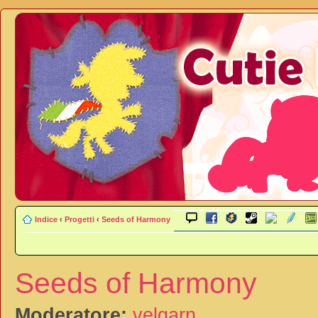
Indice
‹
Progetti
‹
Seeds of Harmony
Seeds of Harmony
Moderatore:
velgarn