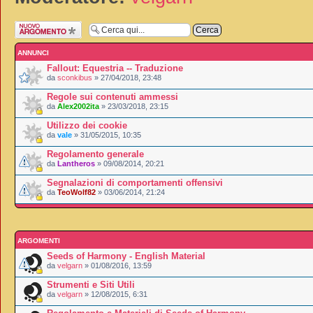
Scrivi un nuovo
argomento
ANNUNCI
Fallout: Equestria -- Traduzione
da
sconkibus
» 27/04/2018, 23:48
Regole sui contenuti ammessi
da
Alex2002ita
» 23/03/2018, 23:15
Utilizzo dei cookie
da
vale
» 31/05/2015, 10:35
Regolamento generale
da
Lantheros
» 09/08/2014, 20:21
Segnalazioni di comportamenti offensivi
da
TeoWolf82
» 03/06/2014, 21:24
ARGOMENTI
Seeds of Harmony - English Material
da
velgarn
» 01/08/2016, 13:59
Strumenti e Siti Utili
da
velgarn
» 12/08/2015, 6:31