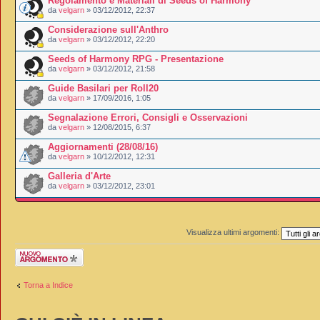
Regolamento e Materiali di Seeds of Harmony
da
velgarn
» 03/12/2012, 22:37
Considerazione sull'Anthro
da
velgarn
» 03/12/2012, 22:20
Seeds of Harmony RPG - Presentazione
da
velgarn
» 03/12/2012, 21:58
Guide Basilari per Roll20
da
velgarn
» 17/09/2016, 1:05
Segnalazione Errori, Consigli e Osservazioni
da
velgarn
» 12/08/2015, 6:37
Aggiornamenti (28/08/16)
da
velgarn
» 10/12/2012, 12:31
Galleria d'Arte
da
velgarn
» 03/12/2012, 23:01
Visualizza ultimi argomenti:
Scrivi un nuovo
argomento
Torna a Indice