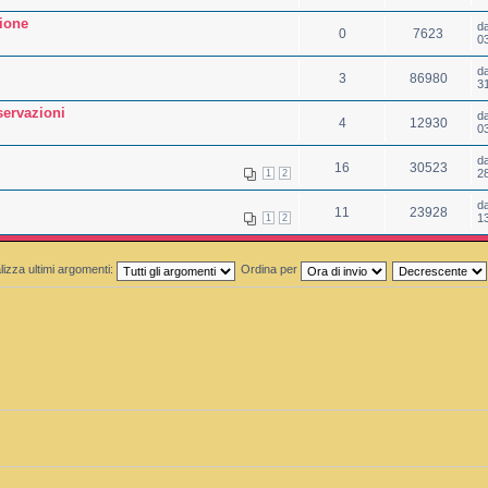
ione
d
0
7623
0
d
3
86980
3
servazioni
d
4
12930
0
d
16
30523
2
1
2
d
11
23928
1
1
2
lizza ultimi argomenti:
Ordina per