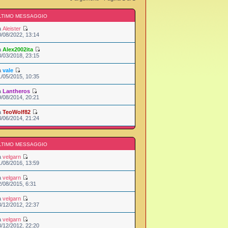
LTIMO MESSAGGIO
a
Aleister
0/08/2022, 13:14
a
Alex2002ita
3/03/2018, 23:15
a
vale
1/05/2015, 10:35
a
Lantheros
9/08/2014, 20:21
a
TeoWolf82
3/06/2014, 21:24
LTIMO MESSAGGIO
a
velgarn
1/08/2016, 13:59
a
velgarn
2/08/2015, 6:31
a
velgarn
3/12/2012, 22:37
a
velgarn
3/12/2012, 22:20