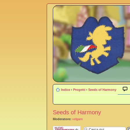
Indice
‹
Progetti
‹
Seeds of Harmony
Seeds of Harmony
Moderatore:
velgarn
Scrivi un nuovo