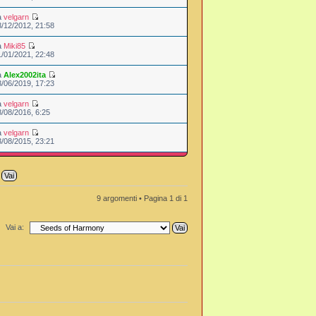
a
velgarn
3/12/2012, 21:58
a
Miki85
1/01/2021, 22:48
a
Alex2002ita
3/06/2019, 17:23
a
velgarn
8/08/2016, 6:25
a
velgarn
3/08/2015, 23:21
9 argomenti • Pagina
1
di
1
Vai a: