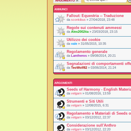
argomento
ANNUNCI
Fallout: Equestria -- Traduzione
da
sconkibus
» 27/04/2018, 23:48
Regole sui contenuti ammessi
da
Alex2002ita
» 23/03/2018, 23:15
Utilizzo dei cookie
da
vale
» 31/05/2015, 10:35
Regolamento generale
da
Lantheros
» 09/08/2014, 20:21
Segnalazioni di comportamenti offe
da
TeoWolf82
» 03/06/2014, 21:24
ARGOMENTI
Seeds of Harmony - English Materi
da
velgarn
» 01/08/2016, 13:59
Strumenti e Siti Utili
da
velgarn
» 12/08/2015, 6:31
Regolamento e Materiali di Seeds 
da
velgarn
» 03/12/2012, 22:37
Considerazione sull'Anthro
da
velgarn
» 03/12/2012, 22:20