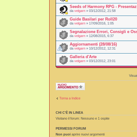
Seeds of Harmony RPG - Presentaz
da
velgarn
» 03/12/2012, 21:58
Guide Basilari per Roll20
da
velgarn
» 17/09/2016, 1:05
Segnalazione Errori, Consigli e Os
da
velgarn
» 12/08/2015, 6:37
Aggiornamenti (28/08/16)
da
velgarn
» 10/12/2012, 12:31
Galleria d'Arte
da
velgarn
» 03/12/2012, 23:01
Visua
Scrivi un nuovo
argomento
Torna a Indice
CHI C’È IN LINEA
Visitano il forum: Nessuno e 1 ospite
PERMESSI FORUM
Non puoi
aprire nuovi argomenti