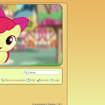
Ricerca avanzata
FAQ
Iscriviti
Login
9 argomenti • Pagina
1
di
1