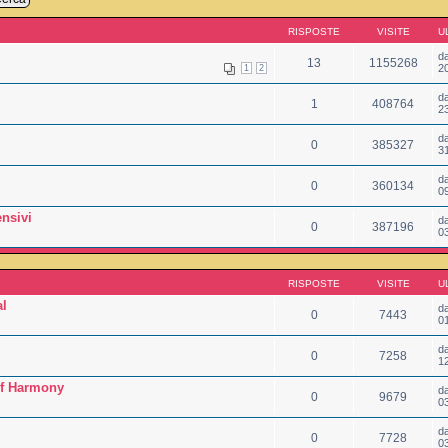
RISPOSTE
VISITE
U
d
13
1155268
2
1
2
d
1
408764
2
d
0
385327
3
d
0
360134
0
nsivi
d
0
387196
0
RISPOSTE
VISITE
U
al
d
0
7443
0
d
0
7258
1
of Harmony
d
0
9679
0
d
0
7728
0