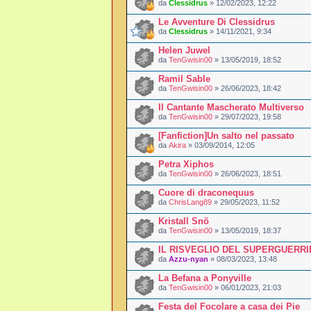
da
Clessidrus
» 12/02/2023, 12:22
Le Avventure Di Clessidrus
da
Clessidrus
» 14/11/2021, 9:34
Helen Juwel
da
TenGwisin00
» 13/05/2019, 18:52
Ramil Sable
da
TenGwisin00
» 26/06/2023, 18:42
Il Cantante Mascherato Multiverso
da
TenGwisin00
» 29/07/2023, 19:58
[Fanfiction]Un salto nel passato
da
Akira
» 03/09/2014, 12:05
Petra Xiphos
da
TenGwisin00
» 26/06/2023, 18:51
Cuore di draconequus
da
ChrisLang89
» 29/05/2023, 11:52
Kristall Snö
da
TenGwisin00
» 13/05/2019, 18:37
IL RISVEGLIO DEL SUPERGUERR
da
Azzu-nyan
» 08/03/2023, 13:48
La Befana a Ponyville
da
TenGwisin00
» 06/01/2023, 21:03
Festa del Focolare a casa dei Pie