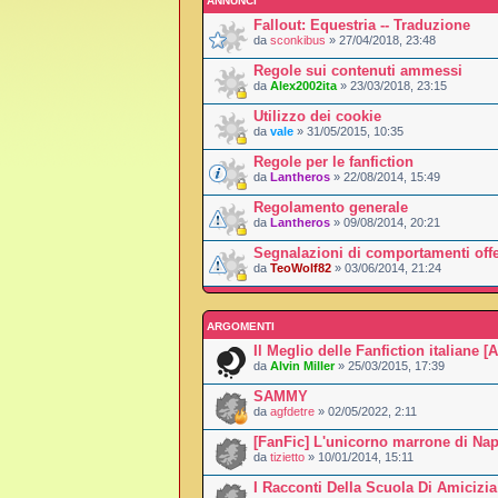
ANNUNCI
Fallout: Equestria -- Traduzione
da
sconkibus
» 27/04/2018, 23:48
Regole sui contenuti ammessi
da
Alex2002ita
» 23/03/2018, 23:15
Utilizzo dei cookie
da
vale
» 31/05/2015, 10:35
Regole per le fanfiction
da
Lantheros
» 22/08/2014, 15:49
Regolamento generale
da
Lantheros
» 09/08/2014, 20:21
Segnalazioni di comportamenti offe
da
TeoWolf82
» 03/06/2014, 21:24
ARGOMENTI
Il Meglio delle Fanfiction italiane
da
Alvin Miller
» 25/03/2015, 17:39
SAMMY
da
agfdetre
» 02/05/2022, 2:11
[FanFic] L'unicorno marrone di Na
da
tizietto
» 10/01/2014, 15:11
I Racconti Della Scuola Di Amicizia