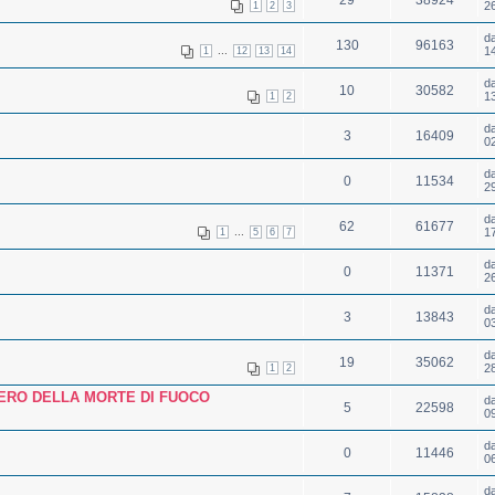
29
38924
2
1
2
3
d
130
96163
...
1
1
12
13
14
d
10
30582
1
1
2
d
3
16409
0
d
0
11534
2
d
62
61677
...
1
1
5
6
7
d
0
11371
2
d
3
13843
0
d
19
35062
2
1
2
IERO DELLA MORTE DI FUOCO
d
5
22598
0
d
0
11446
0
d