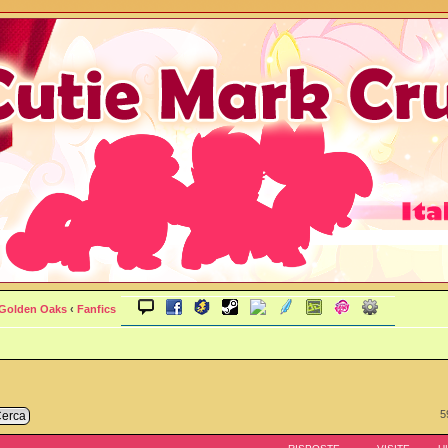
 Golden Oaks
‹
Fanfics
5