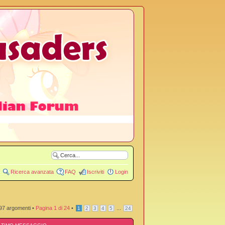
Ricerca avanzata
FAQ
Iscriviti
Login
97 argomenti •
Pagina
1
di
24
•
...
1
2
3
4
5
24