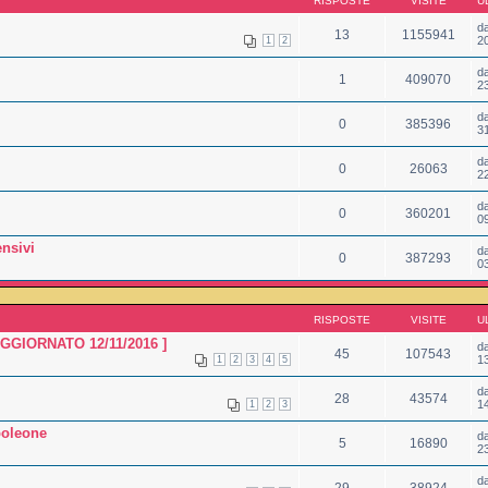
RISPOSTE
VISITE
U
d
13
1155941
2
1
2
d
1
409070
2
d
0
385396
3
d
0
26063
2
d
0
360201
0
nsivi
d
0
387293
0
RISPOSTE
VISITE
U
 [AGGIORNATO 12/11/2016 ]
d
45
107543
1
1
2
3
4
5
d
28
43574
1
1
2
3
poleone
d
5
16890
2
d