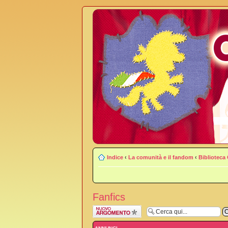
Indice
‹
La comunità e il fandom
‹
Biblioteca
Fanfics
Scrivi un nuovo
argomento