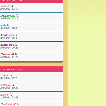
LTIMO MESSAGGIO
a
Aleister
0/08/2022, 13:14
a
Alex2002ita
3/03/2018, 23:15
a
vale
1/05/2015, 10:35
a
Lantheros
2/08/2014, 15:49
a
Lantheros
9/08/2014, 20:21
a
TeoWolf82
3/06/2014, 21:24
LTIMO MESSAGGIO
a
Jakrat
3/06/2017, 12:23
a
agfdetre
4/03/2026, 19:23
a
tizietto
3/12/2024, 22:49
a
TenGwisin00