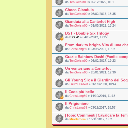
da
TenGwisin00
» 02/12/2022, 0:01
Choco Gianduia
da
TenGwisin00
» 03/02/2017, 18:35
Gianduia alla Canterlot High
da
TenGwisin00
» 31/05/2022, 13:24
DST - Double Six Trilogy
da
E.O.W.
» 04/12/2012, 17:27
From dark to bright- Vita di una ch
da
ChrisLang89
» 23/03/2021, 11:07
Grazie Rainbow Dash! (Fanfic comp
da
TenGwisin00
» 03/02/2017, 19:23
Un venteziano a Canterlot
da
TenGwisin00
» 28/01/2021, 12:30
Gli Young Six e il Giardino dei Sog
da
Laurel Crown
» 26/09/2020, 10:44
Il Caos più bello
da
ChrisLang89
» 14/10/2019, 11:18
Il Prigioniero
da
ChrisLang89
» 03/12/2017, 18:57
[Topic Commenti] Cavalcare la Tem
da
Mindstorm
» 15/11/2017, 1:02