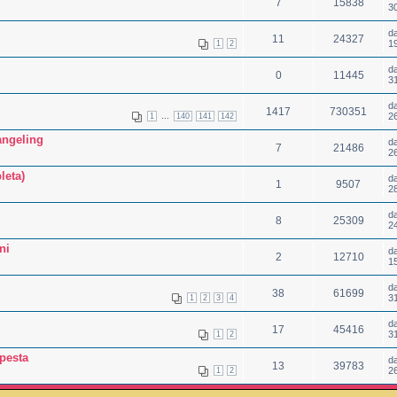
7
15838
3
d
11
24327
1
1
2
d
0
11445
3
d
1417
730351
...
2
1
140
141
142
angeling
d
7
21486
2
leta)
d
1
9507
2
d
8
25309
2
ni
d
2
12710
1
d
38
61699
3
1
2
3
4
d
17
45416
3
1
2
pesta
d
13
39783
2
1
2