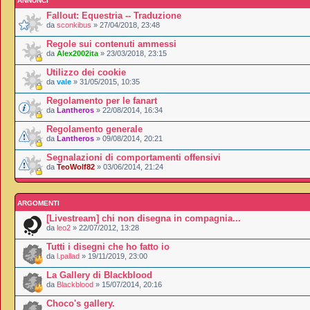
ANNUNCI
Fallout: Equestria -- Traduzione
da
sconkibus
» 27/04/2018, 23:48
Regole sui contenuti ammessi
da
Alex2002ita
» 23/03/2018, 23:15
Utilizzo dei cookie
da
vale
» 31/05/2015, 10:35
Regolamento per le fanart
da
Lantheros
» 22/08/2014, 16:34
Regolamento generale
da
Lantheros
» 09/08/2014, 20:21
Segnalazioni di comportamenti offensivi
da
TeoWolf82
» 03/06/2014, 21:24
ARGOMENTI
[Livestream] chi non disegna in compagnia...
da
leo2
» 22/07/2012, 13:28
Tutti i disegni che ho fatto io
da
l.pallad
» 19/11/2019, 23:00
La Gallery di Blackblood
da
Blackblood
» 15/07/2014, 20:16
Choco's gallery.