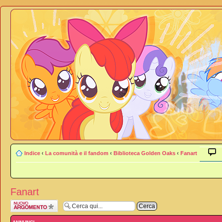
Indice
‹
La comunità e il fandom
‹
Biblioteca Golden Oaks
‹
Fanart
Fanart
Scrivi un nuovo
argomento