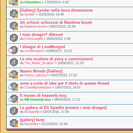
da
Clessidrus
» 17/02/2014, 0:18
[Gallery] Syndar nella terza dimensione
da
Syndar
» 11/03/2016, 15:48
Gli schizzi schizzosi di Rainbow brush
da
Rainbow brush
» 03/07/2015, 22:59
I miei disegni? Altrove!
da
ChrisLang89
» 18/02/2018, 1:09
I disegni di LoreMongrel
da
LoreMongrel
» 31/08/2017, 10:23
Le mie sculture di pony e commissioni!
da
The_Manic_Sculptor
» 10/06/2017, 21:19
Nuovo Mondo [Gallery]
da
Fanny Ludovica
» 09/07/2015, 17:52
sono a corto di idee per il titolo di questo thread
da
CostellazioneDash
» 19/07/2013, 14:51
Il museo di heavenly boy.
da
HB heavenly boy
» 08/03/2016, 17:13
La gallery di Eli Sparkle (ovvero i miei disegni)
da
Eli Sparkle
» 02/07/2016, 17:25
[gallery] burp
da
Eeveefan
» 31/12/2012, 15:40