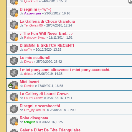
da
Quick Fix
» 24/09/2013, 15:30
Disegnini (=°w°=)_
da
Azzu-nyan
» 23/08/2012, 19:10
La Galleria di Choco Gianduia
da
TenGwisin00
» 28/07/2018, 12:24
♪ The Fun Will Never End... ♪
da
Rainbow Swag
» 19/11/2014, 1:51
DISEGNI E SKETCH RECENTI
da
sofffy
» 10/12/2020, 13:15
Le mie sculture!!
da
Divart
» 25/09/2020, 23:42
I miei pony-anni attraverso i miei pony-accrocchi.
da
tizietto
» 03/06/2019, 14:35
Miei lavori
da
Davide
» 17/09/2011, 16:58
La Gallery di Laurel Crown
da
Laurel Crown
» 03/01/2016, 17:11
Disegni e scarabocchi
da
Dra_kyRed97F
» 28/08/2018, 21:09
Roba disegnata
da
fengrin
» 09/06/2016, 0:25
Galerie D'Art De Tête Triangulaire