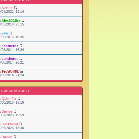
LTIMO MESSAGGIO
a
Aleister
0/08/2022, 13:14
a
Alex2002ita
3/03/2018, 23:15
a
vale
1/05/2015, 10:35
a
Lantheros
2/08/2014, 16:34
a
Lantheros
9/08/2014, 20:21
a
TeoWolf82
3/06/2014, 21:24
LTIMO MESSAGGIO
a
Quick Fix
2/06/2016, 18:16
a
Davide
1/07/2026, 19:59
a
Blackblood
4/06/2026, 18:30
a
Davide