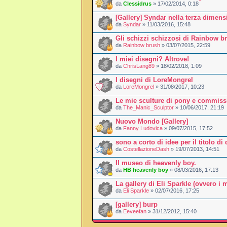
da
Clessidrus
» 17/02/2014, 0:18
[Gallery] Syndar nella terza dimens
da
Syndar
» 11/03/2016, 15:48
Gli schizzi schizzosi di Rainbow b
da
Rainbow brush
» 03/07/2015, 22:59
I miei disegni? Altrove!
da
ChrisLang89
» 18/02/2018, 1:09
I disegni di LoreMongrel
da
LoreMongrel
» 31/08/2017, 10:23
Le mie sculture di pony e commiss
da
The_Manic_Sculptor
» 10/06/2017, 21:19
Nuovo Mondo [Gallery]
da
Fanny Ludovica
» 09/07/2015, 17:52
sono a corto di idee per il titolo di
da
CostellazioneDash
» 19/07/2013, 14:51
Il museo di heavenly boy.
da
HB heavenly boy
» 08/03/2016, 17:13
La gallery di Eli Sparkle (ovvero i 
da
Eli Sparkle
» 02/07/2016, 17:25
[gallery] burp
da
Eeveefan
» 31/12/2012, 15:40