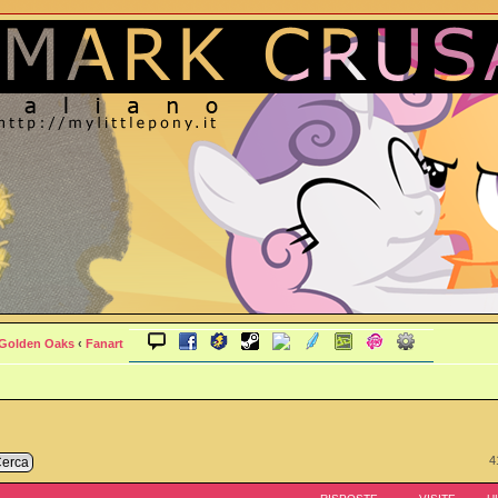
 Golden Oaks
‹
Fanart
4