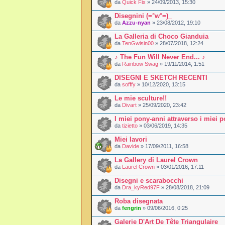
da
Quick Fix
» 24/09/2013, 15:30
Disegnini (=°w°=)_
da
Azzu-nyan
» 23/08/2012, 19:10
La Galleria di Choco Gianduia
da
TenGwisin00
» 28/07/2018, 12:24
♪ The Fun Will Never End... ♪
da
Rainbow Swag
» 19/11/2014, 1:51
DISEGNI E SKETCH RECENTI
da
sofffy
» 10/12/2020, 13:15
Le mie sculture!!
da
Divart
» 25/09/2020, 23:42
I miei pony-anni attraverso i miei 
da
tizietto
» 03/06/2019, 14:35
Miei lavori
da
Davide
» 17/09/2011, 16:58
La Gallery di Laurel Crown
da
Laurel Crown
» 03/01/2016, 17:11
Disegni e scarabocchi
da
Dra_kyRed97F
» 28/08/2018, 21:09
Roba disegnata
da
fengrin
» 09/06/2016, 0:25
Galerie D'Art De Tête Triangulaire