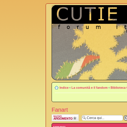
Indice
‹
La comunità e il fandom
‹
Biblioteca
Fanart
Scrivi un nuovo
argomento