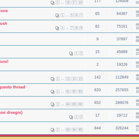
177
124008
...
0
1
16
17
18
ione
d
65
64387
...
2
1
5
6
7
rush
d
82
75161
...
1
1
7
8
9
d
9
37897
0
d
15
45889
2
1
2
ioni!
d
2
19226
2
d
142
112849
...
3
1
13
14
15
 questo thread
d
620
257655
...
1
1
61
62
63
d
652
289076
...
1
1
64
65
66
miei disegni)
d
17
29712
0
1
2
d
844
326244
...
1
1
83
84
85