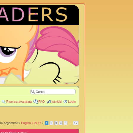
Ricerca avanzata
FAQ
Iscriviti
Login
16 argomenti •
Pagina
1
di
17
•
...
1
2
3
4
5
17