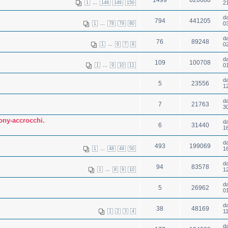
1499
626688
...
2
1
148
149
150
d
794
441205
...
0
1
78
79
80
d
76
89248
...
0
1
6
7
8
d
109
100708
...
0
1
9
10
11
d
5
23556
1
d
7
21763
3
pony-accrocchi.
d
6
31440
1
d
493
199069
...
1
1
48
49
50
d
94
83578
...
1
1
8
9
10
d
5
26962
0
d
38
48169
1
1
2
3
4
d