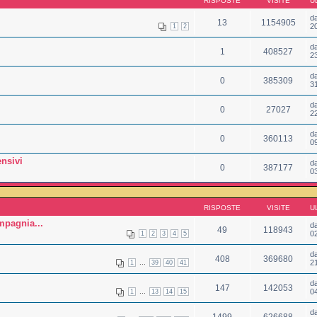
RISPOSTE
VISITE
U
d
13
1154905
2
1
2
d
1
408527
2
d
0
385309
3
d
0
27027
2
d
0
360113
0
nsivi
d
0
387177
0
RISPOSTE
VISITE
U
mpagnia...
d
49
118943
0
1
2
3
4
5
d
408
369680
...
2
1
39
40
41
d
147
142053
...
0
1
13
14
15
d