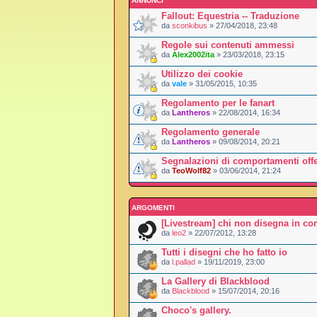
ANNUNCI
Fallout: Equestria -- Traduzione
da
sconkibus
» 27/04/2018, 23:48
Regole sui contenuti ammessi
da
Alex2002ita
» 23/03/2018, 23:15
Utilizzo dei cookie
da
vale
» 31/05/2015, 10:35
Regolamento per le fanart
da
Lantheros
» 22/08/2014, 16:34
Regolamento generale
da
Lantheros
» 09/08/2014, 20:21
Segnalazioni di comportamenti offe
da
TeoWolf82
» 03/06/2014, 21:24
ARGOMENTI
[Livestream] chi non disegna in co
da
leo2
» 22/07/2012, 13:28
Tutti i disegni che ho fatto io
da
l.pallad
» 19/11/2019, 23:00
La Gallery di Blackblood
da
Blackblood
» 15/07/2014, 20:16
Choco's gallery.