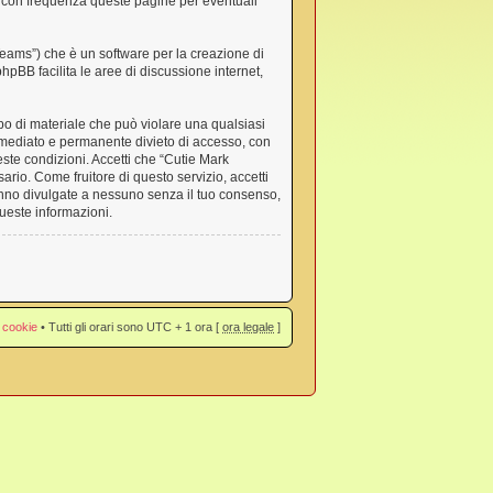
 con frequenza queste pagine per eventuali
eams”) che è un software per la creazione di
 phpBB facilita le aree di discussione internet,
ipo di materiale che può violare una qualsiasi
immediato e permanente divieto di accesso, con
ueste condizioni. Accetti che “Cutie Mark
ario. Come fruitore di questo servizio, accetti
anno divulgate a nessuno senza il tuo consenso,
ueste informazioni.
 cookie
• Tutti gli orari sono UTC + 1 ora [
ora legale
]