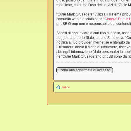
d’uso possono cambiare in qualunque momento, 
modifiche, dato che l’uso dei servizi di “Cutie
“Cutie Mark Crusaders” utilizza il sistema php
comunità web rilasciata sotto “
General Public 
phpBB Group non è responsabile dei contenuti e
Accetti di non inviare alcun tipo di offesa, osc
Legge del proprio Stato, o dello Stato dove “Cu
notifica al tuo provider Internet se è ritenuto d
Crusaders” abbia il diritto di rimuovere, riscri
che ogni informazione (dato personale) tu abbi
né “Cutie Mark Crusaders” o phpBB sono da rit
Torna alla schermata di accesso
Indice