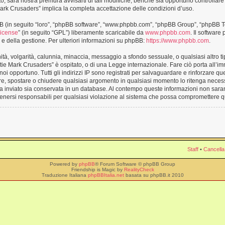
sarà nostra premura avvisarti di tali modifiche, benché sia opportuno controllare
 Mark Crusaders” implica la completa accettazione delle condizioni d’uso.
BB (in seguito “loro”, “phpBB software”, “www.phpbb.com”, “phpBB Group”, “phpBB T
License
” (in seguito “GPL”) liberamente scaricabile da
www.phpbb.com
. Il software
 della gestione. Per ulteriori informazioni su phpBB:
https://www.phpbb.com
.
enità, volgarità, calunnia, minaccia, messaggio a sfondo sessuale, o qualsiasi altro t
tie Mark Crusaders” è ospitato, o di una Legge internazionale. Fare ciò porta all’
a noi opportuno. Tutti gli indirizzi IP sono registrati per salvaguardare e rinforzare q
vere, spostare o chiudere qualsiasi argomento in qualsiasi momento lo ritenga necess
a inviato sia conservata in un database. Al contempo queste informazioni non sar
enersi responsabili per qualsiasi violazione al sistema che possa compromettere q
Staff
•
Cancella
Powered by
phpBB
® Forum Software © phpBB Group
Friendship is Magic by
RealityCheck
Traduzione Italiana
phpBBItalia.net
basata su phpBB.it 2010