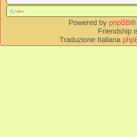
Indice
Powered by
phpBB
®
Friendship 
Traduzione Italiana
phpB