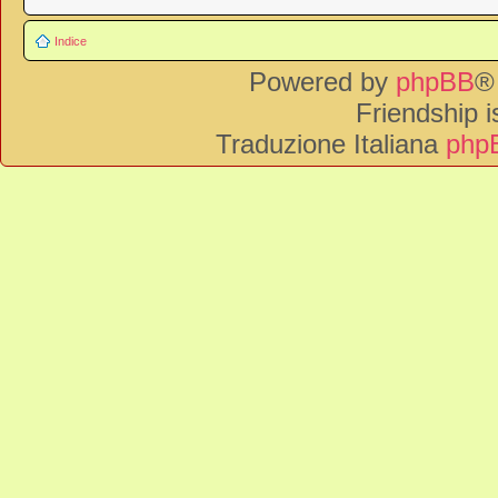
Indice
Powered by
phpBB
®
Friendship 
Traduzione Italiana
phpB