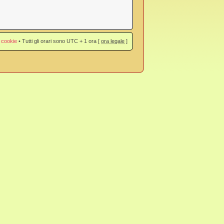
 cookie
• Tutti gli orari sono UTC + 1 ora [
ora legale
]