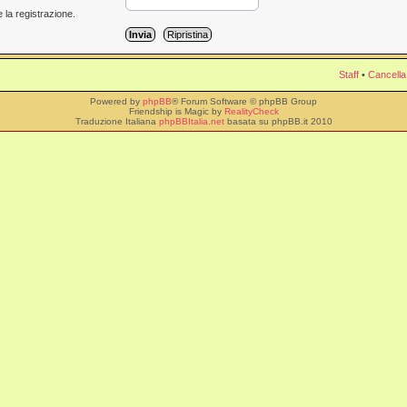
 la registrazione.
Staff
•
Cancella
Powered by
phpBB
® Forum Software © phpBB Group
Friendship is Magic by
RealityCheck
Traduzione Italiana
phpBBItalia.net
basata su phpBB.it 2010