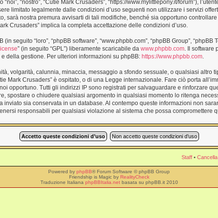
noi”, “nostro”, “Cutie Mark Crusaders”, “https://www.mylittlepony.it/forum”), l’utent
ere limitato legalmente dalle condizioni d’uso seguenti non utilizzare i servizi offe
sarà nostra premura avvisarti di tali modifiche, benché sia opportuno controllare
 Mark Crusaders” implica la completa accettazione delle condizioni d’uso.
BB (in seguito “loro”, “phpBB software”, “www.phpbb.com”, “phpBB Group”, “phpBB T
License
” (in seguito “GPL”) liberamente scaricabile da
www.phpbb.com
. Il software
 della gestione. Per ulteriori informazioni su phpBB:
https://www.phpbb.com
.
enità, volgarità, calunnia, minaccia, messaggio a sfondo sessuale, o qualsiasi altro t
tie Mark Crusaders” è ospitato, o di una Legge internazionale. Fare ciò porta all’
a noi opportuno. Tutti gli indirizzi IP sono registrati per salvaguardare e rinforzare q
vere, spostare o chiudere qualsiasi argomento in qualsiasi momento lo ritenga necess
a inviato sia conservata in un database. Al contempo queste informazioni non sar
enersi responsabili per qualsiasi violazione al sistema che possa compromettere q
Staff
•
Cancella
Powered by
phpBB
® Forum Software © phpBB Group
Friendship is Magic by
RealityCheck
Traduzione Italiana
phpBBItalia.net
basata su phpBB.it 2010