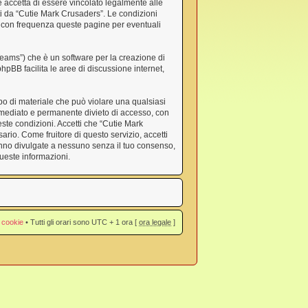
e accetta di essere vincolato legalmente alle
rti da “Cutie Mark Crusaders”. Le condizioni
 con frequenza queste pagine per eventuali
eams”) che è un software per la creazione di
 phpBB facilita le aree di discussione internet,
ipo di materiale che può violare una qualsiasi
immediato e permanente divieto di accesso, con
ueste condizioni. Accetti che “Cutie Mark
ario. Come fruitore di questo servizio, accetti
anno divulgate a nessuno senza il tuo consenso,
ueste informazioni.
 cookie
• Tutti gli orari sono UTC + 1 ora [
ora legale
]