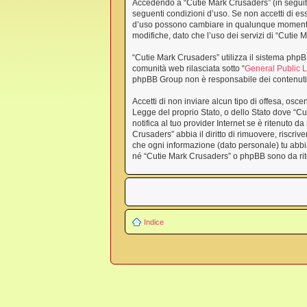
Accedendo a “Cutie Mark Crusaders” (in seguito “
seguenti condizioni d’uso. Se non accetti di ess
d’uso possono cambiare in qualunque momento, 
modifiche, dato che l’uso dei servizi di “Cutie
“Cutie Mark Crusaders” utilizza il sistema php
comunità web rilasciata sotto “
General Public 
phpBB Group non è responsabile dei contenuti e
Accetti di non inviare alcun tipo di offesa, osc
Legge del proprio Stato, o dello Stato dove “Cu
notifica al tuo provider Internet se è ritenuto d
Crusaders” abbia il diritto di rimuovere, riscri
che ogni informazione (dato personale) tu abbi
né “Cutie Mark Crusaders” o phpBB sono da rit
Indice