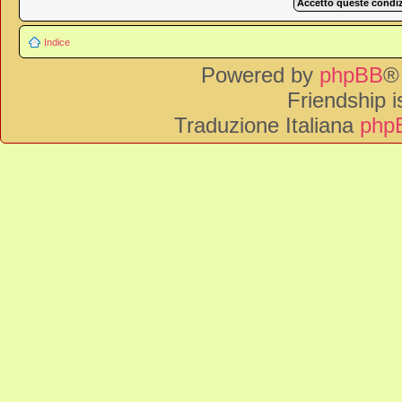
Indice
Powered by
phpBB
®
Friendship 
Traduzione Italiana
phpB