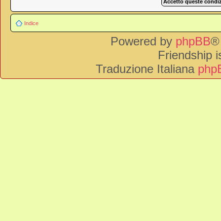
Indice
Powered by
phpBB
®
Friendship 
Traduzione Italiana
phpB