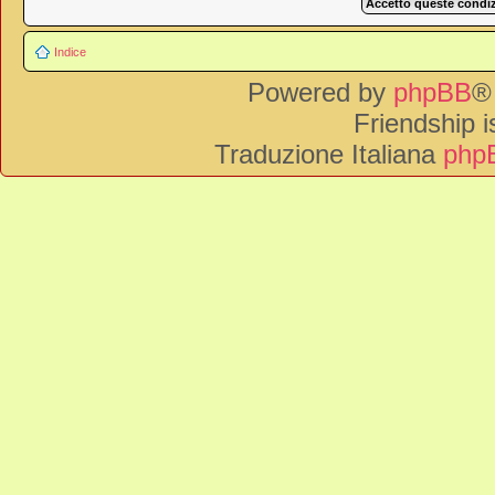
Indice
Powered by
phpBB
®
Friendship 
Traduzione Italiana
phpB