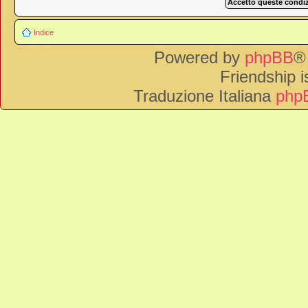
Indice
Powered by
phpBB
®
Friendship 
Traduzione Italiana
phpB