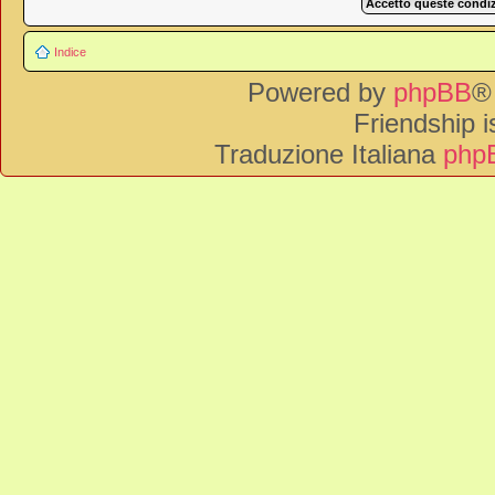
Indice
Powered by
phpBB
®
Friendship 
Traduzione Italiana
phpB