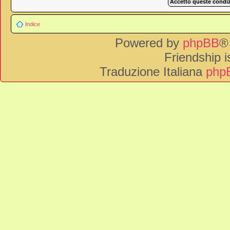
Indice
Powered by
phpBB
®
Friendship 
Traduzione Italiana
phpB