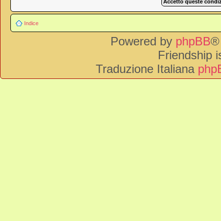
Indice
Powered by
phpBB
®
Friendship 
Traduzione Italiana
phpB