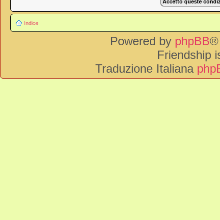
Indice
Powered by
phpBB
®
Friendship 
Traduzione Italiana
phpB