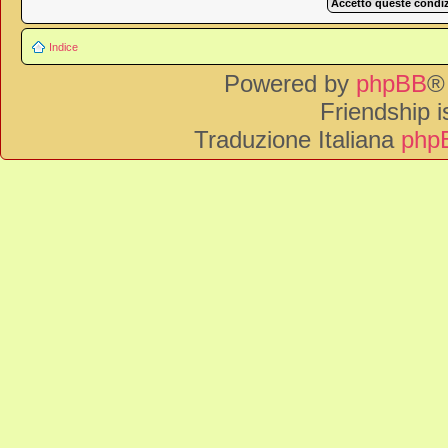
Indice
Powered by
phpBB
®
Friendship 
Traduzione Italiana
phpB