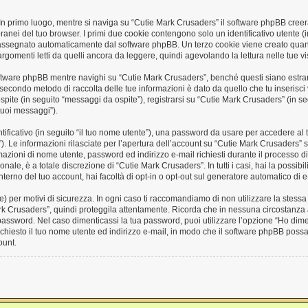
 In primo luogo, mentre si naviga su “Cutie Mark Crusaders” il software phpBB creer
oranei del tuo browser. I primi due cookie contengono solo un identificativo utente (in
 assegnato automaticamente dal software phpBB. Un terzo cookie viene creato quand
omenti letti da quelli ancora da leggere, quindi agevolando la lettura nelle tue vis
tware phpBB mentre navighi su “Cutie Mark Crusaders”, benché questi siano estra
Il secondo metodo di raccolta delle tue informazioni è dato da quello che tu inseris
spite (in seguito “messaggi da ospite”), registrarsi su “Cutie Mark Crusaders” (in seg
 tuoi messaggi”).
ntificativo (in seguito “il tuo nome utente”), una password da usare per accedere al 
l”). Le informazioni rilasciate per l’apertura dell’account su “Cutie Mark Crusaders” 
ormazioni di nome utente, password ed indirizzo e-mail richiesti durante il processo 
nale, è a totale discrezione di “Cutie Mark Crusaders”. In tutti i casi, hai la possibi
nterno del tuo account, hai facoltà di opt-in o opt-out sul generatore automatico di
 per motivi di sicurezza. In ogni caso ti raccomandiamo di non utilizzare la stessa 
k Crusaders”, quindi proteggila attentamente. Ricorda che in nessuna circostanza a
password. Nel caso dimenticassi la tua password, puoi utilizzare l’opzione “Ho dime
chiesto il tuo nome utente ed indirizzo e-mail, in modo che il software phpBB pos
ount.