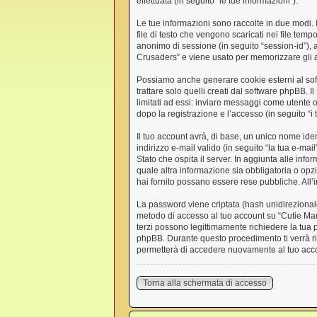
effettuata (in seguito “le tue informazioni”).
Le tue informazioni sono raccolte in due modi.
file di testo che vengono scaricati nei file temp
anonimo di sessione (in seguito “session-id”),
Crusaders” e viene usato per memorizzare gli arg
Possiamo anche generare cookie esterni al sof
trattare solo quelli creati dal software phpBB. 
limitati ad essi: inviare messaggi come utente o
dopo la registrazione e l’accesso (in seguito “i
Il tuo account avrà, di base, un unico nome ide
indirizzo e-mail valido (in seguito “la tua e-mai
Stato che ospita il server. In aggiunta alle inf
quale altra informazione sia obbligatoria o opzio
hai fornito possano essere rese pubbliche. All’i
La password viene criptata (hash unidirezionale)
metodo di accesso al tuo account su “Cutie Mar
terzi possono legittimamente richiedere la tua 
phpBB. Durante questo procedimento ti verrà ri
permetterà di accedere nuovamente al tuo acc
Torna alla schermata di accesso