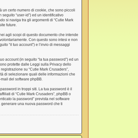
à un certo numero di cookie, che sono piccoli
 seguito “user-id”) ed un identificativo
o si naviga tra gli argomenti di “Cutie Mark
ite future.
nei agli scopi di questo documento che intende
ci volontariamente. Con questo sono intesi e non
uito “il tuo account”) e l’invio di messaggi
tuo account (in seguito “la tua password”) ed un
sono protette dalle Leggi sulla Privacy dello
di registrazione su “Cutie Mark Crusaders”,
lità di selezionare quali delle informazioni che
 e-mail del software phpBB.
password in troppi siti. La tua password è il
ffiliati di “Cutie Mark Crusaders”, phpBB o
nticato la password” prevista nel software
sa generare una nuova password che ti