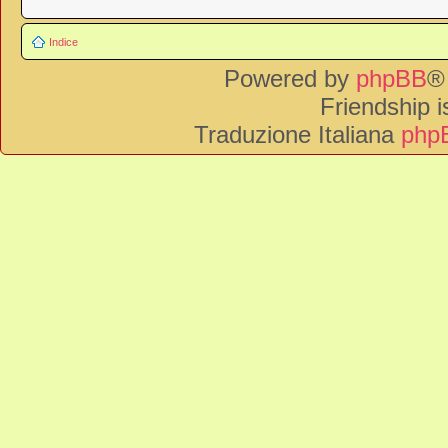
Indice
Powered by
phpBB
®
Friendship 
Traduzione Italiana
phpB