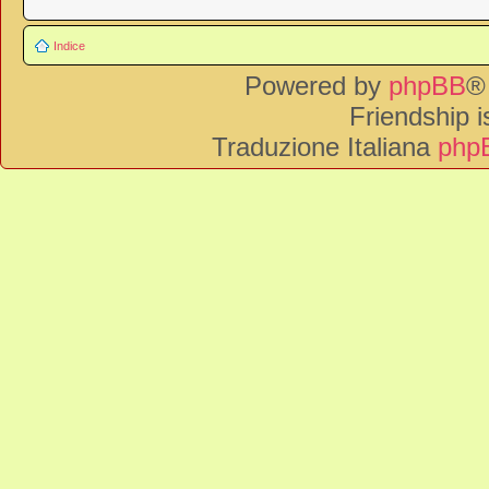
Indice
Powered by
phpBB
®
Friendship 
Traduzione Italiana
phpB