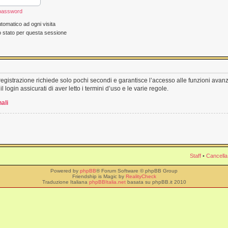
 password
tomatico ad ogni visita
o stato per questa sessione
a registrazione richiede solo pochi secondi e garantisce l’accesso alle funzioni ava
l login assicurati di aver letto i termini d’uso e le varie regole.
ali
Staff
•
Cancella
Powered by
phpBB
® Forum Software © phpBB Group
Friendship is Magic by
RealityCheck
Traduzione Italiana
phpBBItalia.net
basata su phpBB.it 2010