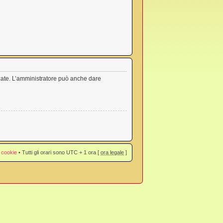
nzate. L’amministratore può anche dare
 cookie
• Tutti gli orari sono UTC + 1 ora [
ora legale
]