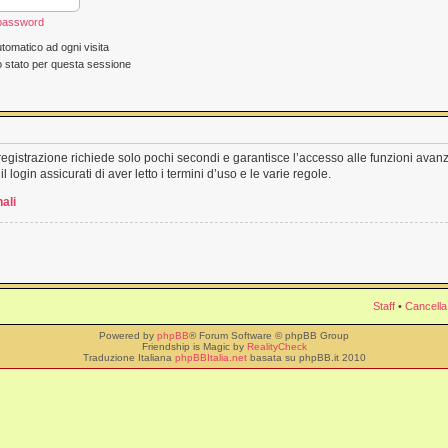
 password
tomatico ad ogni visita
o stato per questa sessione
a registrazione richiede solo pochi secondi e garantisce l’accesso alle funzioni ava
l login assicurati di aver letto i termini d’uso e le varie regole.
ali
Staff
•
Cancella
Powered by
phpBB
® Forum Software © phpBB Group
Friendship is Magic by
RealityCheck
Traduzione Italiana
phpBBItalia.net
basata su phpBB.it 2010