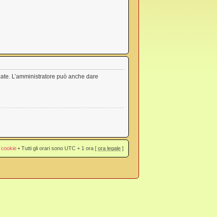
nzate. L’amministratore può anche dare
 cookie
• Tutti gli orari sono UTC + 1 ora [
ora legale
]