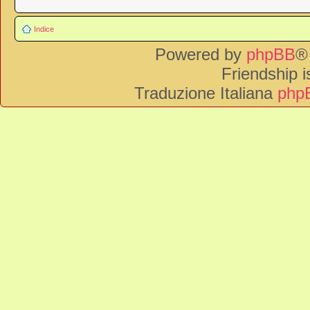
Indice
Powered by
phpBB
®
Friendship 
Traduzione Italiana
phpB