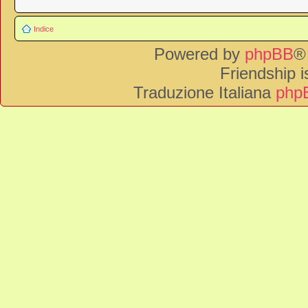
Indice
Powered by
phpBB
®
Friendship 
Traduzione Italiana
phpB