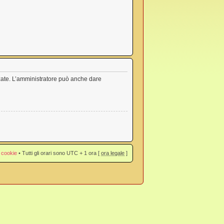
nzate. L’amministratore può anche dare
 cookie
• Tutti gli orari sono UTC + 1 ora [
ora legale
]