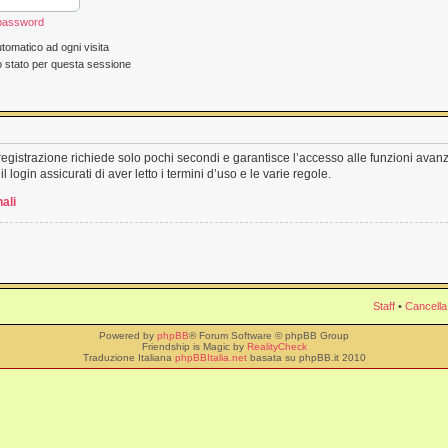
 password
tomatico ad ogni visita
o stato per questa sessione
a registrazione richiede solo pochi secondi e garantisce l’accesso alle funzioni ava
l login assicurati di aver letto i termini d’uso e le varie regole.
ali
Staff
•
Cancella
Powered by
phpBB
® Forum Software © phpBB Group
Friendship is Magic by
RealityCheck
Traduzione Italiana
phpBBItalia.net
basata su phpBB.it 2010