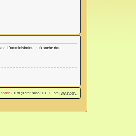
nzate. L’amministratore può anche dare
 cookie
• Tutti gli orari sono UTC + 1 ora [
ora legale
]