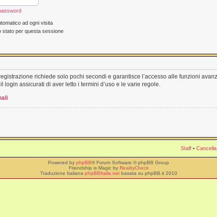
 password
tomatico ad ogni visita
o stato per questa sessione
a registrazione richiede solo pochi secondi e garantisce l’accesso alle funzioni ava
l login assicurati di aver letto i termini d’uso e le varie regole.
ali
Staff
•
Cancella
Powered by
phpBB
® Forum Software © phpBB Group
Friendship is Magic by
RealityCheck
Traduzione Italiana
phpBBItalia.net
basata su phpBB.it 2010