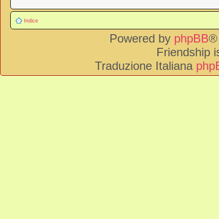
Indice
Powered by
phpBB
®
Friendship 
Traduzione Italiana
phpB