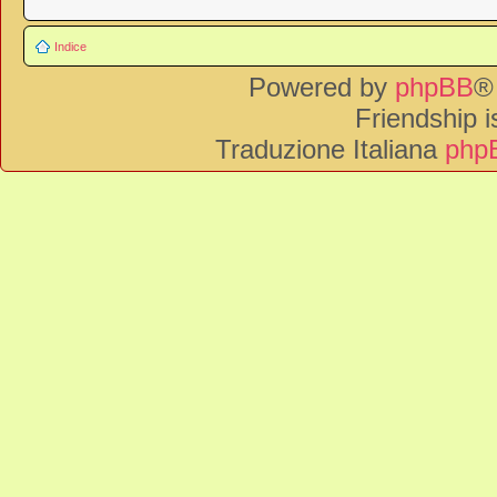
Indice
Powered by
phpBB
®
Friendship 
Traduzione Italiana
phpB