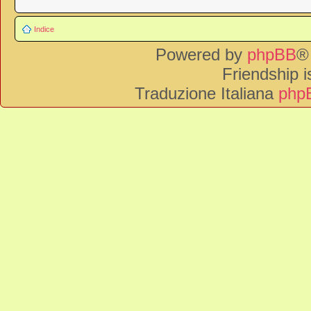
Indice
Powered by
phpBB
®
Friendship 
Traduzione Italiana
phpB