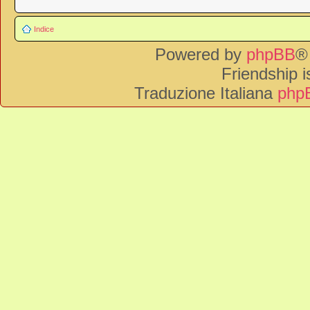
Indice
Powered by
phpBB
®
Friendship 
Traduzione Italiana
phpB