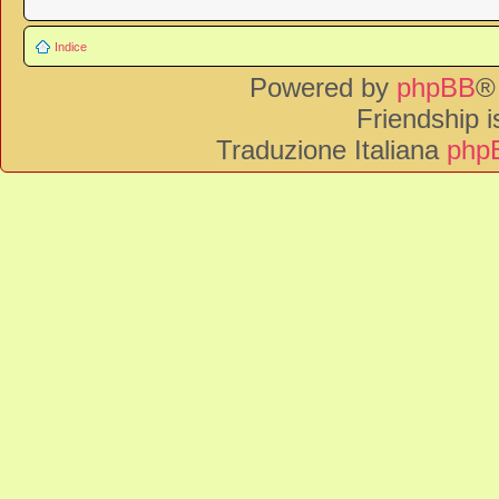
Indice
Powered by
phpBB
®
Friendship 
Traduzione Italiana
phpB