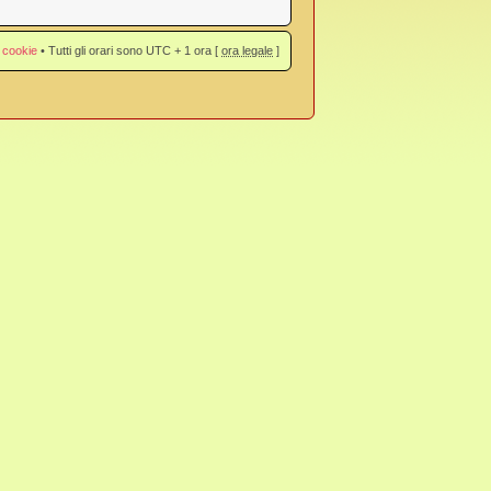
 cookie
• Tutti gli orari sono UTC + 1 ora [
ora legale
]