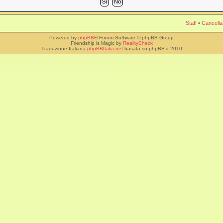
Staff
•
Cancella
Powered by
phpBB
® Forum Software © phpBB Group
Friendship is Magic by
RealityCheck
Traduzione Italiana
phpBBItalia.net
basata su phpBB.it 2010