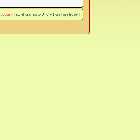
 cookie
• Tutti gli orari sono UTC + 1 ora [
ora legale
]