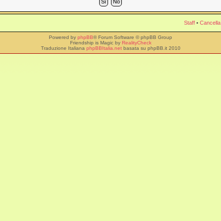
Staff
•
Cancella
Powered by
phpBB
® Forum Software © phpBB Group
Friendship is Magic by
RealityCheck
Traduzione Italiana
phpBBItalia.net
basata su phpBB.it 2010