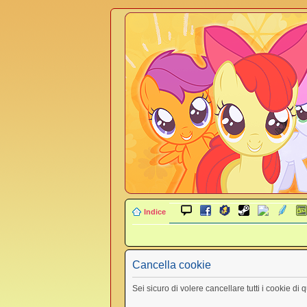
Indice
Cancella cookie
Sei sicuro di volere cancellare tutti i cookie di