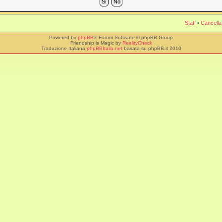
Staff
•
Cancella
Powered by
phpBB
® Forum Software © phpBB Group
Friendship is Magic by
RealityCheck
Traduzione Italiana
phpBBItalia.net
basata su phpBB.it 2010