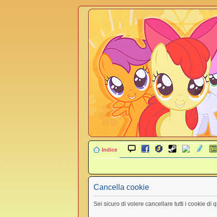
Indice
Cancella cookie
Sei sicuro di volere cancellare tutti i cookie di