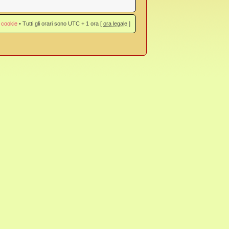
 cookie
• Tutti gli orari sono UTC + 1 ora [
ora legale
]