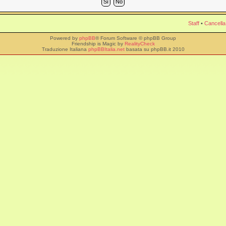
Staff
•
Cancella
Powered by
phpBB
® Forum Software © phpBB Group
Friendship is Magic by
RealityCheck
Traduzione Italiana
phpBBItalia.net
basata su phpBB.it 2010