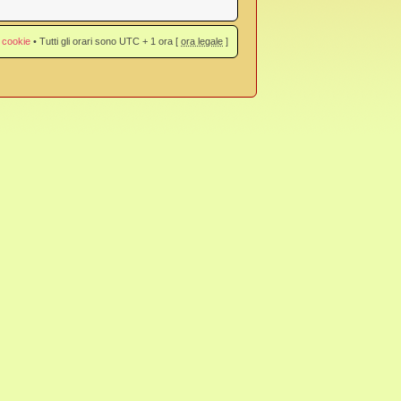
 cookie
• Tutti gli orari sono UTC + 1 ora [
ora legale
]