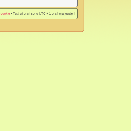
 cookie
• Tutti gli orari sono UTC + 1 ora [
ora legale
]