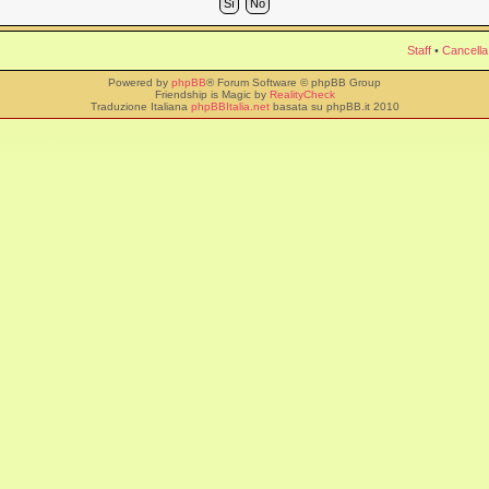
Staff
•
Cancella
Powered by
phpBB
® Forum Software © phpBB Group
Friendship is Magic by
RealityCheck
Traduzione Italiana
phpBBItalia.net
basata su phpBB.it 2010