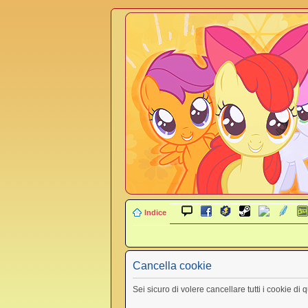
Indice
Cancella cookie
Sei sicuro di volere cancellare tutti i cookie di