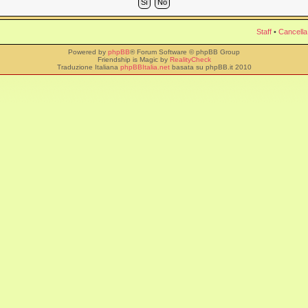
Staff
•
Cancella
Powered by
phpBB
® Forum Software © phpBB Group
Friendship is Magic by
RealityCheck
Traduzione Italiana
phpBBItalia.net
basata su phpBB.it 2010