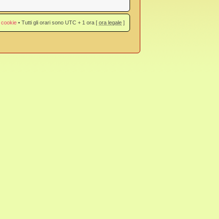
 cookie
• Tutti gli orari sono UTC + 1 ora [
ora legale
]