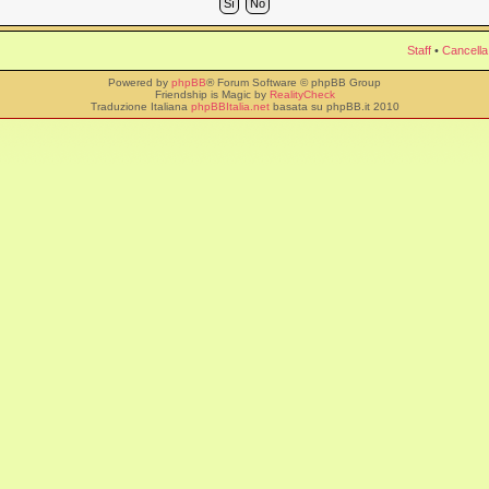
Staff
•
Cancella
Powered by
phpBB
® Forum Software © phpBB Group
Friendship is Magic by
RealityCheck
Traduzione Italiana
phpBBItalia.net
basata su phpBB.it 2010