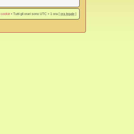
 cookie
• Tutti gli orari sono UTC + 1 ora [
ora legale
]