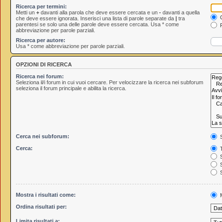
Ricerca per termini:
Metti un
+
davanti alla parola che deve essere cercata e un
-
davanti a quella
C
che deve essere ignorata. Inserisci una lista di parole separate da
|
tra
parentesi se solo una delle parole deve essere cercata. Usa * come
R
abbreviazione per parole parziali.
Ricerca per autore:
Usa * come abbreviazione per parole parziali.
OPZIONI DI RICERCA
Ricerca nei forum:
Seleziona il/i forum in cui vuoi cercare. Per velocizzare la ricerca nei subforum
seleziona il forum principale e abilita la ricerca.
Cerca nei subforum:
S
Cerca:
T
S
S
S
Mostra i risultati come:
M
Ordina risultati per:
Limita risultati a: