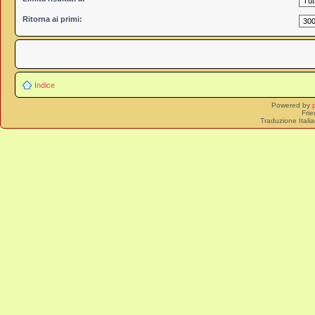
Ritorna ai primi:
Indice
Powered by
Frie
Traduzione Itali