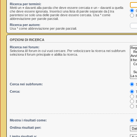
Ricerca per termini:
Metti un
+
davanti alla parola che deve essere cercata e un
-
davanti a quella
C
che deve essere ignorata. Inserisci una lista di parole separate da
|
tra
parentesi se solo una delle parole deve essere cercata. Usa * come
R
abbreviazione per parole parziali.
Ricerca per autore:
Usa * come abbreviazione per parole parziali.
OPZIONI DI RICERCA
Ricerca nei forum:
Seleziona il/i forum in cui vuoi cercare. Per velocizzare la ricerca nei subforum
seleziona il forum principale e abilita la ricerca.
Cerca nei subforum:
S
Cerca:
T
S
S
S
Mostra i risultati come:
M
Ordina risultati per:
Limita risultati a: