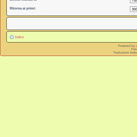
Ritorna ai primi:
Indice
Powered by
Frie
Traduzione Itali