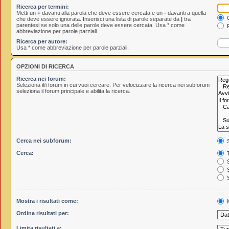
Ricerca per termini:
Metti un
+
davanti alla parola che deve essere cercata e un
-
davanti a quella
C
che deve essere ignorata. Inserisci una lista di parole separate da
|
tra
parentesi se solo una delle parole deve essere cercata. Usa * come
R
abbreviazione per parole parziali.
Ricerca per autore:
Usa * come abbreviazione per parole parziali.
OPZIONI DI RICERCA
Ricerca nei forum:
Seleziona il/i forum in cui vuoi cercare. Per velocizzare la ricerca nei subforum
seleziona il forum principale e abilita la ricerca.
Cerca nei subforum:
S
Cerca:
T
S
S
S
Mostra i risultati come:
M
Ordina risultati per:
Limita risultati a: