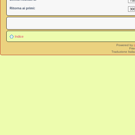
Ritorna ai primi:
Indice
Powered by
Frie
Traduzione Itali