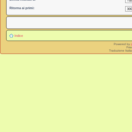
Ritorna ai primi:
Indice
Powered by
Frie
Traduzione Itali