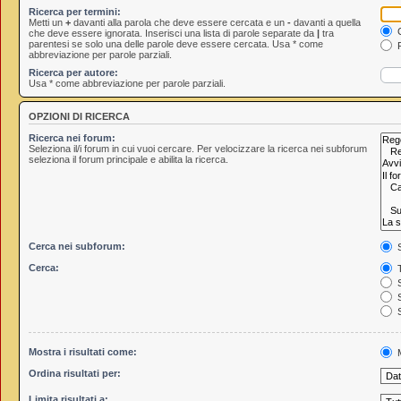
Ricerca per termini:
Metti un
+
davanti alla parola che deve essere cercata e un
-
davanti a quella
C
che deve essere ignorata. Inserisci una lista di parole separate da
|
tra
parentesi se solo una delle parole deve essere cercata. Usa * come
R
abbreviazione per parole parziali.
Ricerca per autore:
Usa * come abbreviazione per parole parziali.
OPZIONI DI RICERCA
Ricerca nei forum:
Seleziona il/i forum in cui vuoi cercare. Per velocizzare la ricerca nei subforum
seleziona il forum principale e abilita la ricerca.
Cerca nei subforum:
S
Cerca:
T
S
S
S
Mostra i risultati come:
M
Ordina risultati per:
Limita risultati a: