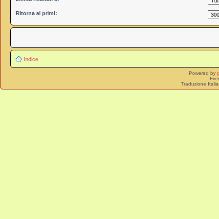
Ritorna ai primi:
Indice
Powered by
Frie
Traduzione Itali