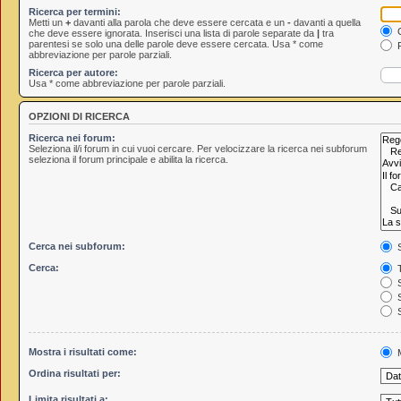
Ricerca per termini:
Metti un
+
davanti alla parola che deve essere cercata e un
-
davanti a quella
C
che deve essere ignorata. Inserisci una lista di parole separate da
|
tra
parentesi se solo una delle parole deve essere cercata. Usa * come
R
abbreviazione per parole parziali.
Ricerca per autore:
Usa * come abbreviazione per parole parziali.
OPZIONI DI RICERCA
Ricerca nei forum:
Seleziona il/i forum in cui vuoi cercare. Per velocizzare la ricerca nei subforum
seleziona il forum principale e abilita la ricerca.
Cerca nei subforum:
S
Cerca:
T
S
S
S
Mostra i risultati come:
M
Ordina risultati per:
Limita risultati a: