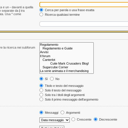
ta e un
-
davanti a quella
Cerca per parola o usa frase esatta
le separate da
|
tra
ata. Usa * come
Ricerca qualsiasi termine
are la ricerca nei subforum
Sì
No
Titolo e testo del messaggio
Solo il testo del messaggio
Solo tra i titoli degli argomenti
Solo il primo messaggio dell’argomento
Messaggi
Argomenti
Crescente
Decrescente