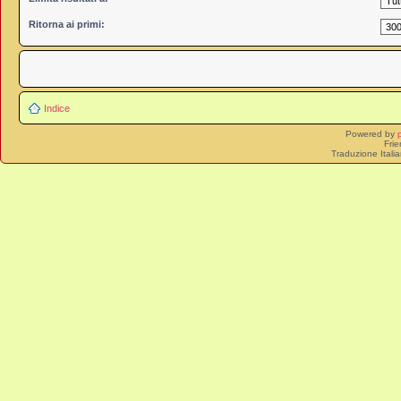
Ritorna ai primi:
Indice
Powered by
Frie
Traduzione Itali