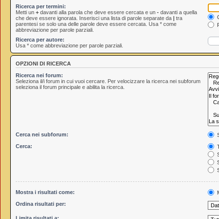
Ricerca per termini:
Metti un
+
davanti alla parola che deve essere cercata e un
-
davanti a quella
C
che deve essere ignorata. Inserisci una lista di parole separate da
|
tra
parentesi se solo una delle parole deve essere cercata. Usa * come
R
abbreviazione per parole parziali.
Ricerca per autore:
Usa * come abbreviazione per parole parziali.
OPZIONI DI RICERCA
Ricerca nei forum:
Seleziona il/i forum in cui vuoi cercare. Per velocizzare la ricerca nei subforum
seleziona il forum principale e abilita la ricerca.
Cerca nei subforum:
S
Cerca:
T
S
S
S
Mostra i risultati come:
M
Ordina risultati per:
Limita risultati a: