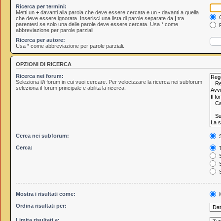
Ricerca per termini:
Metti un
+
davanti alla parola che deve essere cercata e un
-
davanti a quella
C
che deve essere ignorata. Inserisci una lista di parole separate da
|
tra
parentesi se solo una delle parole deve essere cercata. Usa * come
R
abbreviazione per parole parziali.
Ricerca per autore:
Usa * come abbreviazione per parole parziali.
OPZIONI DI RICERCA
Ricerca nei forum:
Seleziona il/i forum in cui vuoi cercare. Per velocizzare la ricerca nei subforum
seleziona il forum principale e abilita la ricerca.
Cerca nei subforum:
S
Cerca:
T
S
S
S
Mostra i risultati come:
M
Ordina risultati per:
Limita risultati a: